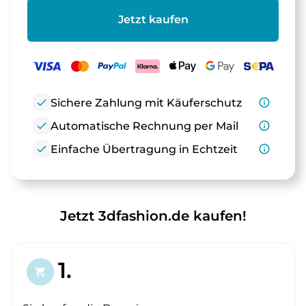
Jetzt kaufen
check
Sichere Zahlung mit Käuferschutz
info_outline
check
Automatische Rechnung per Mail
info_outline
check
Einfache Übertragung in Echtzeit
info_outline
Jetzt 3dfashion.de kaufen!
1.
shopping_cart