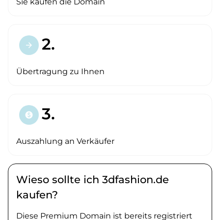
Sie kaufen die Domain
2.
arrow_forward
Übertragung zu Ihnen
3.
paid
Auszahlung an Verkäufer
Wieso sollte ich 3dfashion.de
kaufen?
Diese Premium Domain ist bereits registriert